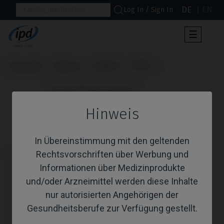
DE
EN
Log In / Sign In
Umscha
☰
der
Navigat
Startseite
Marken
Phibo®
TSH®
                      Angussfähige Abutments

Hinweis
Angussfähige Abutments
In Übereinstimmung mit den geltenden
Rechtsvorschriften über Werbung und
Informationen über Medizinprodukte
und/oder Arzneimittel werden diese Inhalte
nur autorisierten Angehörigen der
Gesundheitsberufe zur Verfügung gestellt.