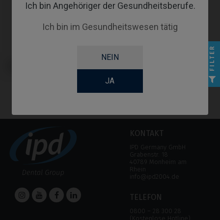
Ich bin Angehöriger der Gesundheitsberufe.
Ich bin im Gesundheitswesen tätig
FILTER
NEIN
Angussfähige Abutments
kompatibel mit Phibo® TSH®
JA
KONTAKT
IPD Germany GmbH
Grabenstr. 18
40789 Monheim am
Rhein
info@ipd2004.de
TELEFON
0800 – 28 300 28
(Kostenlose Hotline)