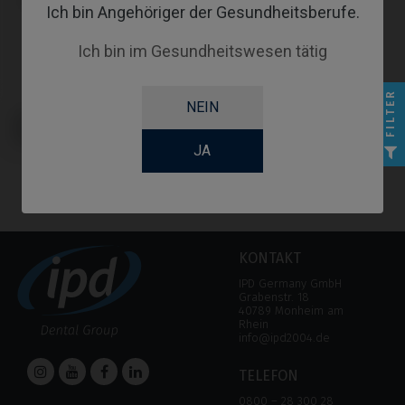
Ich bin Angehöriger der Gesundheitsberufe.
Ich bin im Gesundheitswesen tätig
FILTER
NEIN
Schraubendreher kompatibel mit
Nobel Biocare® Replace® Select
(Trilobe)
JA
KONTAKT
IPD Germany GmbH
Grabenstr. 18
40789 Monheim am
Rhein
info@ipd2004.de
TELEFON
0800 – 28 300 28