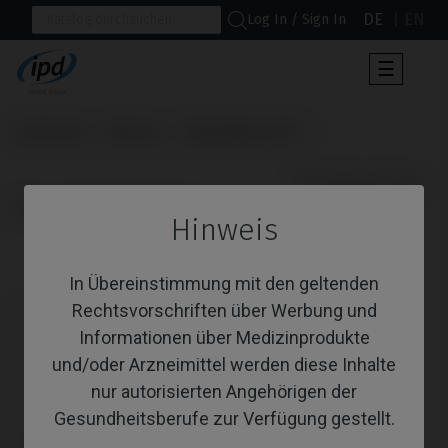
DE
EN
Log In / Sign In
Umscha
☰
der
Navigat
Startseite
Marken
Nobel Biocare®
                      Schraubendreher

Replace® Select (Trilobe)
Hinweis
Schraubendreher
In Übereinstimmung mit den geltenden
Rechtsvorschriften über Werbung und
Informationen über Medizinprodukte
und/oder Arzneimittel werden diese Inhalte
nur autorisierten Angehörigen der
Gesundheitsberufe zur Verfügung gestellt.