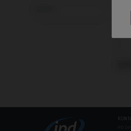
Systeme
Analo
Bego®
KONT
IPD Ge