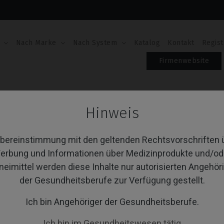
Nach Marke
Nach System
Katalog
Kontakt
Regist
Firmenwebsite
C/RS
Analoge
Hinweis
aloge
Übereinstimmung mit den geltenden Rechtsvorschriften 
erbung und Informationen über Medizinprodukte und/od
neimittel werden diese Inhalte nur autorisierten Angehör
von 1 Artikel(n)
Sortieren nach:
A
der Gesundheitsberufe zur Verfügung gestellt.
Ich bin Angehöriger der Gesundheitsberufe.
Ich bin im Gesundheitswesen tätig