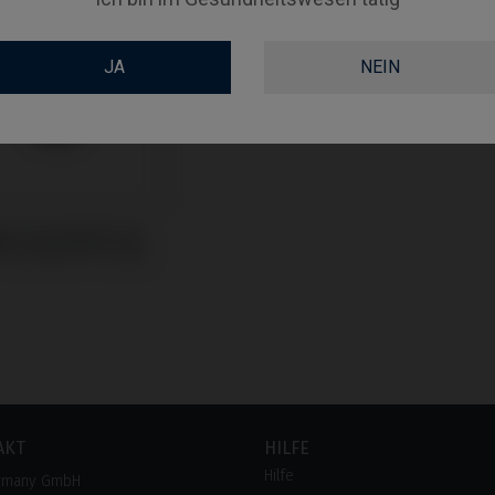
JA
NEIN
ge kompatibel mit
 Semados® SC/RS
AKT
HILFE
Hilfe
rmany GmbH