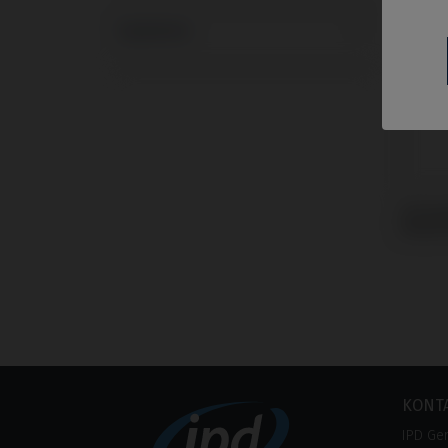
Systeme
Schra
Nobel 
KONT
IPD Ge