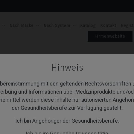
Nach Marke
Nach System
Katalog
Kontakt
Regist
Firmenwebsite
ti-Unit
Schrauben
Hinweis
hrauben
Übereinstimmung mit den geltenden Rechtsvorschriften 
erbung und Informationen über Medizinprodukte und/od
neimittel werden diese Inhalte nur autorisierten Angehör
von 1 Artikel(n)
Sortieren nach:
A
der Gesundheitsberufe zur Verfügung gestellt.
Ich bin Angehöriger der Gesundheitsberufe.
Ich bin im Gesundheitswesen tätig