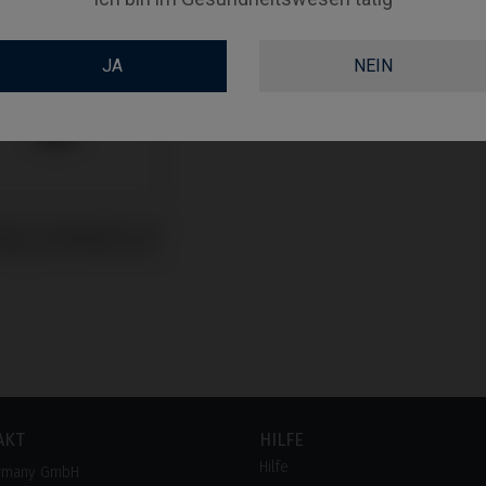
JA
NEIN
uben kompatibel mit
Biocare® Multi-Unit
AKT
HILFE
Hilfe
rmany GmbH