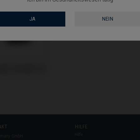
JA
NEIN
ogiQ kompatibel mit
Biocare® Multi-Unit
AKT
HILFE
Hilfe
rmany GmbH