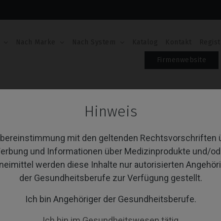
Nach Marke
Nach System
Katalog
Kontakt
Regist
Firmenwebsite
ti-Unit
ScanLogiQ
Hinweis
anLogiQ
Übereinstimmung mit den geltenden Rechtsvorschriften 
erbung und Informationen über Medizinprodukte und/od
neimittel werden diese Inhalte nur autorisierten Angehör
von 1 Artikel(n)
Sortieren nach:
A
der Gesundheitsberufe zur Verfügung gestellt.
Ich bin Angehöriger der Gesundheitsberufe.
Ich bin im Gesundheitswesen tätig