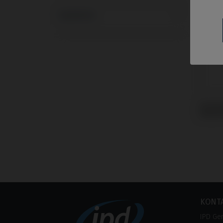
Systeme
ScanL
Nobel 
KONT
IPD Ge