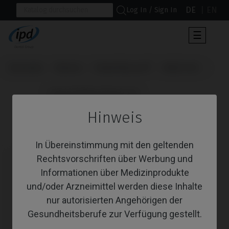
DE
EN
Log In / Sign In
Umscha
☰
der
Navigat
Startseite
Marken
Nobel Biocare®
Multi-Unit
                      Angussfähige Abutments

Hinweis
Angussfähige Abutments
In Übereinstimmung mit den geltenden
Rechtsvorschriften über Werbung und
Informationen über Medizinprodukte
und/oder Arzneimittel werden diese Inhalte
nur autorisierten Angehörigen der
Gesundheitsberufe zur Verfügung gestellt.