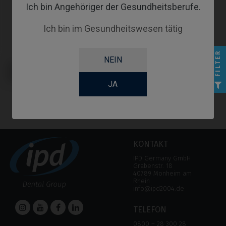
Ich bin Angehöriger der Gesundheitsberufe.
Ich bin im Gesundheitswesen tätig
FILTER
NEIN
Angussfähige Abutments
kompatibel mit Nobel Biocare®
Multi-Unit
JA
KONTAKT
IPD Germany GmbH
Grabenstr. 18
40789 Monheim am
Rhein
info@ipd2004.de
TELEFON
0800 – 28 300 28