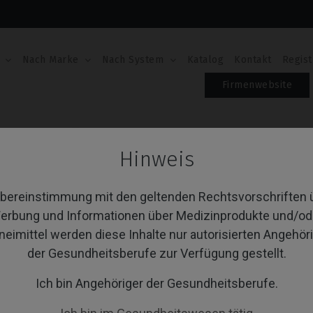
Nach Marke
Nach System
Katalog
Kontakt
Regist
Firmenwebsite
ive® / Replace® (Conical)
Schrauben
Hinweis
hrauben
Übereinstimmung mit den geltenden Rechtsvorschriften 
erbung und Informationen über Medizinprodukte und/od
neimittel werden diese Inhalte nur autorisierten Angehör
von 1 Artikel(n)
Sortieren nach:
A
der Gesundheitsberufe zur Verfügung gestellt.
Ich bin Angehöriger der Gesundheitsberufe.