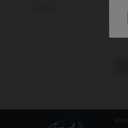
Systeme
Schra
Nobel 
Replac
KONT