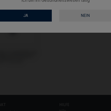
Ich bin im Gesundheitswesen tätig
JA
NEIN
uben kompatibel mit
Biocare® Active® /
e® (Conical)
AKT
HILFE
Hilfe