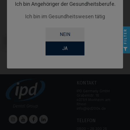
Ich bin Angehöriger der Gesundheitsberufe.
Ich bin im Gesundheitswesen tätig
FILTER
NEIN
Scanbodies kompatibel mit Nobel
Biocare® Active® / Replace®
(Conical)
JA
KONTAKT
IPD Germany GmbH
Grabenstr. 18
40789 Monheim am
Rhein
info@ipd2004.de
TELEFON
0800 – 28 300 28