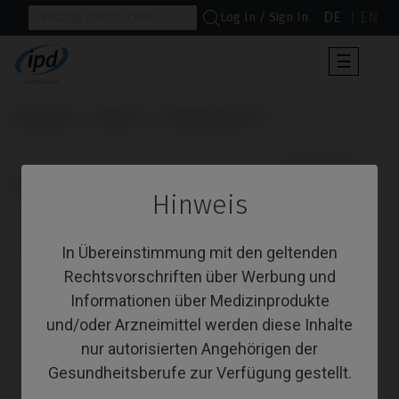
DE
EN
Log In / Sign In
Umscha
☰
der
Navigat
Startseite
Marken
Nobel Biocare®
                      Scanbodies

Active® / Replace® (Conical)
Hinweis
Scanbodies
In Übereinstimmung mit den geltenden
Rechtsvorschriften über Werbung und
Informationen über Medizinprodukte
und/oder Arzneimittel werden diese Inhalte
nur autorisierten Angehörigen der
Gesundheitsberufe zur Verfügung gestellt.