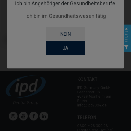
Ich bin Angehöriger der Gesundheitsberufe.
Ich bin im Gesundheitswesen tätig
FILTER
NEIN
Analoge kompatibel mit NEOSS®
ProActive®
JA
KONTAKT
IPD Germany GmbH
Grabenstr. 18
40789 Monheim am
Rhein
info@ipd2004.de
TELEFON
0800 – 28 300 28
(Kostenlose Hotline)