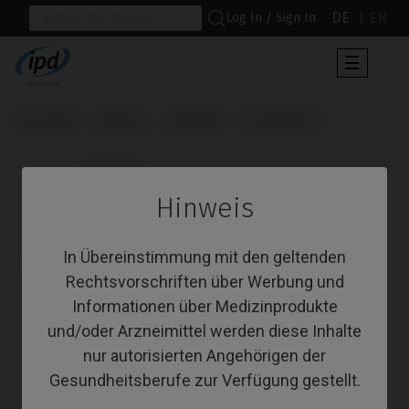
DE
EN
Log In / Sign In
Umscha
☰
der
Navigat
Startseite
Marken
NEOSS®
ProActive®
                      Analoge

Hinweis
Analoge
In Übereinstimmung mit den geltenden
Rechtsvorschriften über Werbung und
Informationen über Medizinprodukte
und/oder Arzneimittel werden diese Inhalte
nur autorisierten Angehörigen der
Gesundheitsberufe zur Verfügung gestellt.