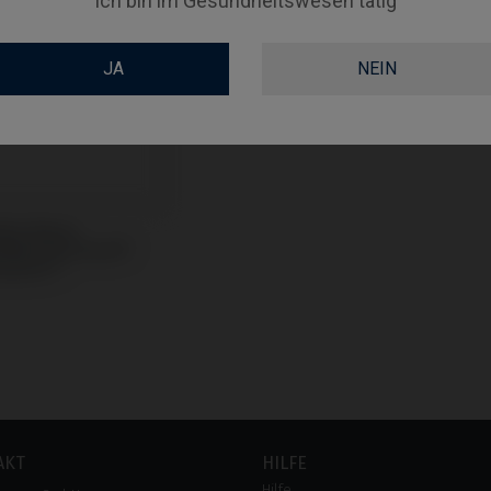
Ich bin im Gesundheitswesen tätig
JA
NEIN
led Blank
tibel mit Astra®
ospeed™
AKT
HILFE
Hilfe