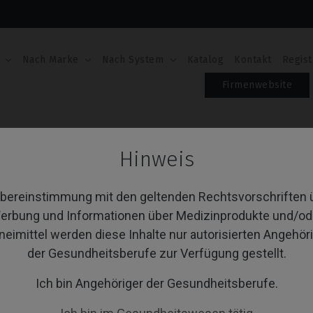
Nach Marke
Nach System
Katalog
Kontakt
Regist
Firmenwebsite
d™
Premilled Blank
Hinweis
emilled Blank
Übereinstimmung mit den geltenden Rechtsvorschriften 
erbung und Informationen über Medizinprodukte und/od
neimittel werden diese Inhalte nur autorisierten Angehör
von 1 Artikel(n)
Sortieren nach:
A
der Gesundheitsberufe zur Verfügung gestellt.
Ich bin Angehöriger der Gesundheitsberufe.