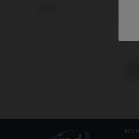
Systeme
Premil
kompa
Osse
KONT