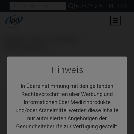
DE
EN
Log In / Sign In
Umscha
☰
der
Navigat
Startseite
Marken
Neodent®
GM Micro Abutment
                      Provisorisches Abutment

Hinweis
Provisorisches Abutment
In Übereinstimmung mit den geltenden
Rechtsvorschriften über Werbung und
Informationen über Medizinprodukte
und/oder Arzneimittel werden diese Inhalte
nur autorisierten Angehörigen der
Gesundheitsberufe zur Verfügung gestellt.