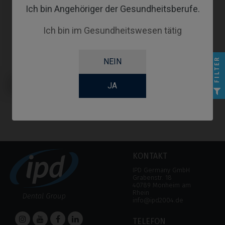
Ich bin Angehöriger der Gesundheitsberufe.
Ich bin im Gesundheitswesen tätig
FILTER
NEIN
Provisorisches Abutment
kompatibel mit Neodent® GM
JA
Micro Abutment
KONTAKT
IPD Germany GmbH
Grabenstr. 18
40789 Monheim am
Rhein
info@ipd2004.de
TELEFON