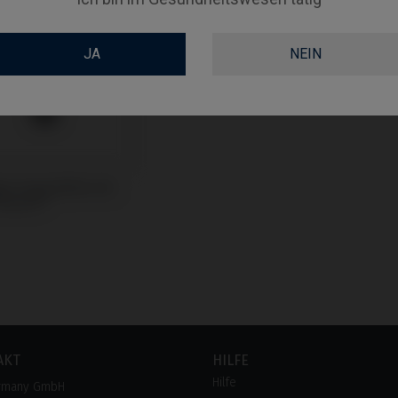
JA
NEIN
ge kompatibel mit
Seven®
AKT
HILFE
Hilfe
rmany GmbH