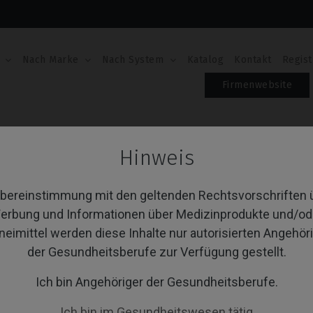
Nach Marke
Nach System
Katalog
Kontakt
Regist
Firmenwebsite
aloge
Hinweis
aloge
Übereinstimmung mit den geltenden Rechtsvorschriften 
erbung und Informationen über Medizinprodukte und/od
neimittel werden diese Inhalte nur autorisierten Angehör
von 1 Artikel(n)
Sortieren nach:
A
der Gesundheitsberufe zur Verfügung gestellt.
Ich bin Angehöriger der Gesundheitsberufe.
Ich bin im Gesundheitswesen tätig