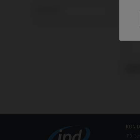
Systeme
Analo
MIS® 
KONT
IPD Ge