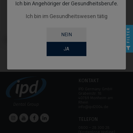
Ich bin Angehöriger der Gesundheitsberufe.
Ich bin im Gesundheitswesen tätig
FILTER
NEIN
Multi-Unit kompatibel mit MIS®
C1/V3®
JA
KONTAKT
IPD Germany GmbH
Grabenstr. 18
40789 Monheim am
Rhein
info@ipd2004.de
TELEFON
0800 – 28 300 28
(Kostenlose Hotline)