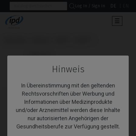
DE
EN
Log In / Sign In
Umscha
☰
der
Navigat
Startseite
Marken
MIS®
C1/V3®
                      Multi-Unit

Hinweis
Multi-Unit
In Übereinstimmung mit den geltenden
Rechtsvorschriften über Werbung und
Informationen über Medizinprodukte
und/oder Arzneimittel werden diese Inhalte
nur autorisierten Angehörigen der
Gesundheitsberufe zur Verfügung gestellt.