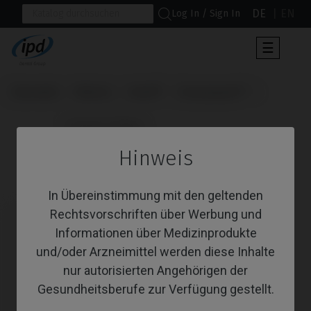
DE
EN
Log In / Sign In
Umscha
☰
der
Navigat
Startseite
Marken
Astra®
Osseospeed™
                      Custom Ti-Base

Hinweis
Custom Ti-Base
In Übereinstimmung mit den geltenden
Rechtsvorschriften über Werbung und
Informationen über Medizinprodukte
und/oder Arzneimittel werden diese Inhalte
nur autorisierten Angehörigen der
Gesundheitsberufe zur Verfügung gestellt.