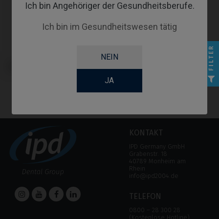
Ich bin Angehöriger der Gesundheitsberufe.
Ich bin im Gesundheitswesen tätig
FILTER
NEIN
Custom Ti-Base kompatibel mit
Astra® Osseospeed™
JA
KONTAKT
IPD Germany GmbH
Grabenstr. 18
40789 Monheim am
Rhein
info@ipd2004.de
TELEFON
0800 – 28 300 28
(Kostenlose Hotline)