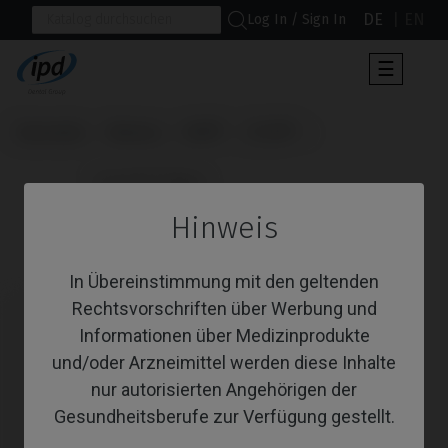
DE
EN
Log In / Sign In
Umscha
☰
der
Navigat
Startseite
Marken
MIS®
C1/V3®
                      Cerec® Ti-Base

Hinweis
Cerec® Ti-Base
In Übereinstimmung mit den geltenden
Rechtsvorschriften über Werbung und
Informationen über Medizinprodukte
und/oder Arzneimittel werden diese Inhalte
nur autorisierten Angehörigen der
Gesundheitsberufe zur Verfügung gestellt.