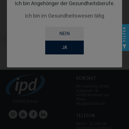
Ich bin Angehöriger der Gesundheitsberufe.
Ich bin im Gesundheitswesen tätig
FILTER
NEIN
Cerec® Ti-Base kompatibel mit
MIS® C1/V3®
JA
KONTAKT
IPD Germany GmbH
Grabenstr. 18
40789 Monheim am
Rhein
info@ipd2004.de
TELEFON
0800 – 28 300 28
(Kostenlose Hotline)