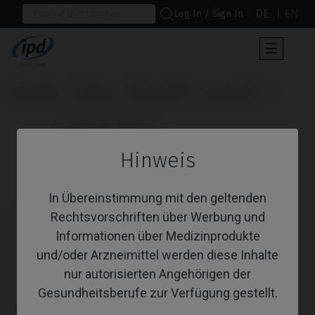
DE
EN
Log In / Sign In
Umscha
☰
der
Navigat
Startseite
Marken
Microdent®
Universal™
                      Schraubendreher

Hinweis
Schraubendreher
In Übereinstimmung mit den geltenden
Rechtsvorschriften über Werbung und
Informationen über Medizinprodukte
und/oder Arzneimittel werden diese Inhalte
nur autorisierten Angehörigen der
Gesundheitsberufe zur Verfügung gestellt.