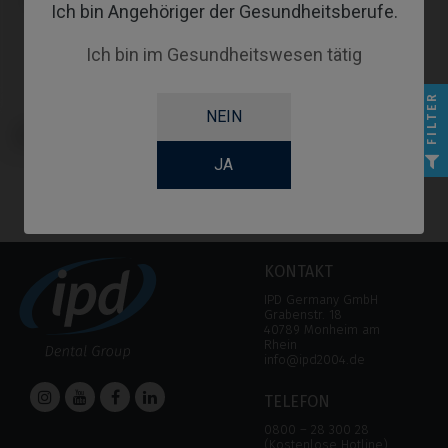
Ich bin Angehöriger der Gesundheitsberufe.
Ich bin im Gesundheitswesen tätig
FILTER
NEIN
Schraubendreher kompatibel mit
Microdent® Universal™
JA
KONTAKT
IPD Germany GmbH
Grabenstr. 18
40789 Monheim am
Rhein
info@ipd2004.de
TELEFON
0800 – 28 300 28
(Kostenlose Hotline)