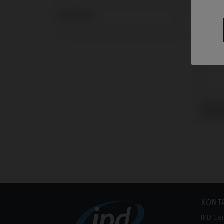
Systeme
Gingi
mit M
KONT
IPD Ge