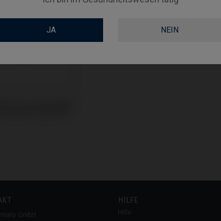
JA
NEIN
vaformer kompatibel
icrodent® System®
AKT
HILFE
Hilfe
rmany GmbH