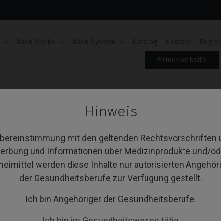
Nach Marke
Nach System
Katalog
Kontakt
Regist
Firmenwebsite
®
Gingivaformer
Hinweis
ngivaformer
Übereinstimmung mit den geltenden Rechtsvorschriften 
erbung und Informationen über Medizinprodukte und/od
neimittel werden diese Inhalte nur autorisierten Angehör
von 1 Artikel(n)
Sortieren nach:
A
der Gesundheitsberufe zur Verfügung gestellt.
Ich bin Angehöriger der Gesundheitsberufe.
Ich bin im Gesundheitswesen tätig