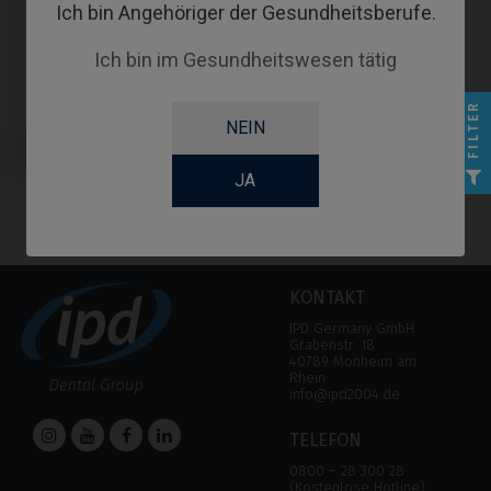
Ich bin Angehöriger der Gesundheitsberufe.
Ich bin im Gesundheitswesen tätig
FILTER
NEIN
CoCr Base kompatibel mit
Megagen® AnyOne®
JA
KONTAKT
IPD Germany GmbH
Grabenstr. 18
40789 Monheim am
Rhein
info@ipd2004.de
TELEFON
0800 – 28 300 28
(Kostenlose Hotline)