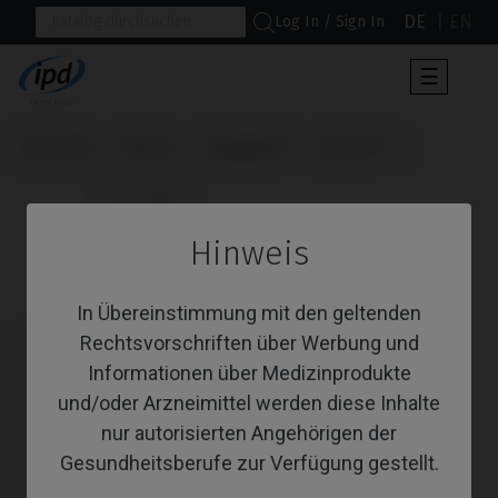
DE
EN
Log In / Sign In
Umscha
☰
der
Navigat
Startseite
Marken
Megagen®
AnyOne®
                      CoCr Base

Hinweis
CoCr Base
In Übereinstimmung mit den geltenden
Rechtsvorschriften über Werbung und
Informationen über Medizinprodukte
und/oder Arzneimittel werden diese Inhalte
nur autorisierten Angehörigen der
Gesundheitsberufe zur Verfügung gestellt.