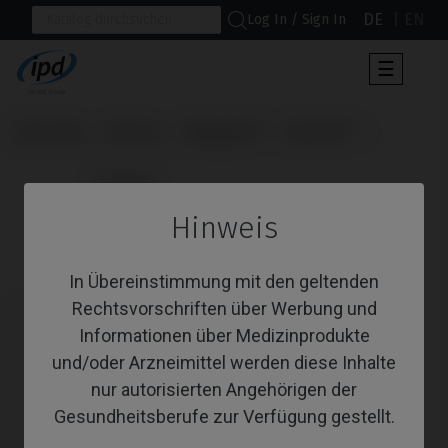
DE
EN
Log In / Sign In
Umscha
☰
der
Navigat
Startseite
Marken
Megagen®
AnyOne®
                      Analoge

Hinweis
Analoge
In Übereinstimmung mit den geltenden
Rechtsvorschriften über Werbung und
Informationen über Medizinprodukte
und/oder Arzneimittel werden diese Inhalte
nur autorisierten Angehörigen der
Gesundheitsberufe zur Verfügung gestellt.