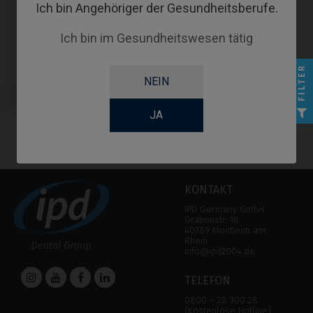
Ich bin Angehöriger der Gesundheitsberufe.
Ich bin im Gesundheitswesen tätig
FILTER
NEIN
Analoge kompatibel mit
Megagen® AnyOne®
JA
KONTAKT
IPD Germany GmbH
Grabenstr. 18
40789 Monheim am
Rhein
info@ipd2004.de
TELEFON
0800 – 28 300 28
(Kostenlose Hotline)