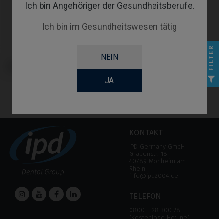
Ich bin Angehöriger der Gesundheitsberufe.
Ich bin im Gesundheitswesen tätig
FILTER
NEIN
Custom Ti-Base kompatibel mit
Medentis® ICX
JA
KONTAKT
IPD Germany GmbH
Grabenstr. 18
40789 Monheim am
Rhein
info@ipd2004.de
TELEFON
0800 – 28 300 28
(Kostenlose Hotline)