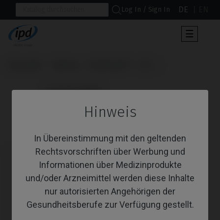
DE
EN
Log In / Sign In
Umscha
☰
der
Navigat
Startseite
Marken
Medentis®
ICX
                      Custom Ti-Base

Hinweis
Custom Ti-Base
In Übereinstimmung mit den geltenden
Rechtsvorschriften über Werbung und
Informationen über Medizinprodukte
und/oder Arzneimittel werden diese Inhalte
nur autorisierten Angehörigen der
Gesundheitsberufe zur Verfügung gestellt.