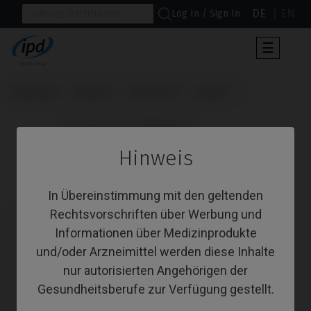
DE
EN
Log In / Sign In
Umscha
☰
der
Navigat
Startseite
Marken
Klockner®
Vega®
                      Provisorisches Abutment

Hinweis
Provisorisches Abutment
In Übereinstimmung mit den geltenden
Rechtsvorschriften über Werbung und
Informationen über Medizinprodukte
und/oder Arzneimittel werden diese Inhalte
nur autorisierten Angehörigen der
Gesundheitsberufe zur Verfügung gestellt.