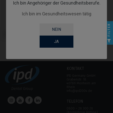
Ich bin Angehöriger der Gesundheitsberufe.
Ich bin im Gesundheitswesen tätig
FILTER
NEIN
Provisorisches Abutment
kompatibel mit Klockner® Vega®
JA
KONTAKT
IPD Germany GmbH
Grabenstr. 18
40789 Monheim am
Rhein
info@ipd2004.de
TELEFON
0800 – 28 300 28
(Kostenlose Hotline)