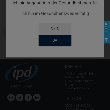
Ich bin Angehöriger der Gesundheitsberufe.
Ich bin im Gesundheitswesen tätig
FILTER
NEIN
Multi-Unit kompatibel mit
Klockner® Vega®
JA
KONTAKT
IPD Germany GmbH
Grabenstr. 18
40789 Monheim am
Rhein
info@ipd2004.de
TELEFON
0800 – 28 300 28
(Kostenlose Hotline)