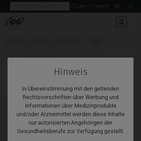
DE
EN
Log In / Sign In
Umscha
☰
der
Navigat
Startseite
Marken
Klockner®
Vega®
                      Multi-Unit

Hinweis
Multi-Unit
In Übereinstimmung mit den geltenden
Rechtsvorschriften über Werbung und
Informationen über Medizinprodukte
und/oder Arzneimittel werden diese Inhalte
nur autorisierten Angehörigen der
Gesundheitsberufe zur Verfügung gestellt.