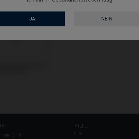
JA
NEIN
Base kompatibel mit
ner® Vega®
AKT
HILFE
Hilfe
rmany GmbH