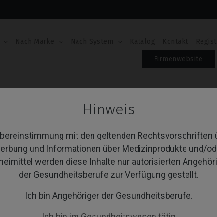
Nach Marke
Nach System
Katalog
Kontakt
Regist
Firmenwebsite
CoCr Base
Hinweis
Cr Base
Übereinstimmung mit den geltenden Rechtsvorschriften 
erbung und Informationen über Medizinprodukte und/od
neimittel werden diese Inhalte nur autorisierten Angehör
von 1 Artikel(n)
Sortieren nach:
A
der Gesundheitsberufe zur Verfügung gestellt.
Ich bin Angehöriger der Gesundheitsberufe.
Ich bin im Gesundheitswesen tätig