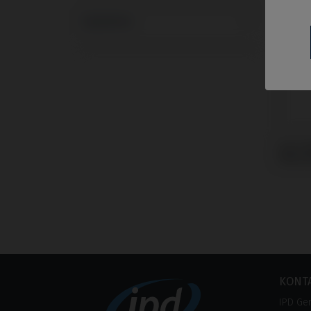
Systeme
CoCr 
Klock
KONT
IPD Ge