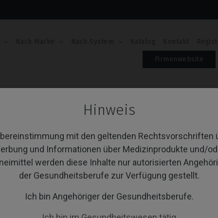
Nach Marke
Nach System
Katalog
Kontakt
Regist
Firmenwebsite
ingivaformer
Hinweis
ngivaformer
Übereinstimmung mit den geltenden Rechtsvorschriften 
erbung und Informationen über Medizinprodukte und/od
neimittel werden diese Inhalte nur autorisierten Angehör
von 1 Artikel(n)
Sortieren nach:
A
der Gesundheitsberufe zur Verfügung gestellt.
Ich bin Angehöriger der Gesundheitsberufe.
Ich bin im Gesundheitswesen tätig