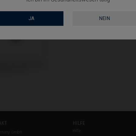
JA
NEIN
vaformer kompatibel
lockner® KL™
AKT
HILFE
Hilfe
rmany GmbH