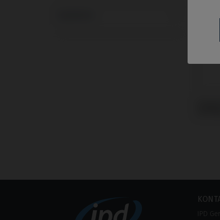
Systeme
Gingi
mit K
KONT
IPD Ge