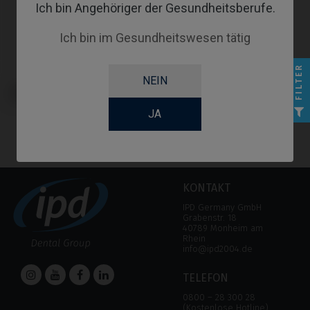
Ich bin Angehöriger der Gesundheitsberufe.
Ich bin im Gesundheitswesen tätig
FILTER
NEIN
Angussfähige Abutments
kompatibel mit Klockner® KL™
JA
KONTAKT
IPD Germany GmbH
Grabenstr. 18
40789 Monheim am
Rhein
info@ipd2004.de
TELEFON
0800 – 28 300 28
(Kostenlose Hotline)