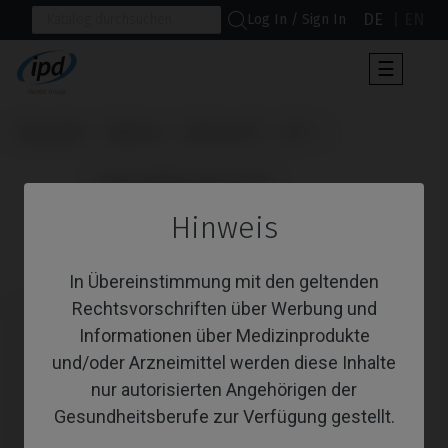
DE
EN
Log In / Sign In
Umscha
☰
der
Navigat
Startseite
Marken
Klockner®
KL™
                      Angussfähige Abutments

Hinweis
Angussfähige Abutments
In Übereinstimmung mit den geltenden
Rechtsvorschriften über Werbung und
Informationen über Medizinprodukte
und/oder Arzneimittel werden diese Inhalte
nur autorisierten Angehörigen der
Gesundheitsberufe zur Verfügung gestellt.