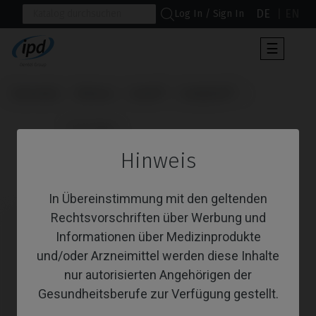
DE
EN
Log In / Sign In
Umscha
☰
der
Navigat
Startseite
Marken
Astra®
Evolution®
                      CoCr Base

Hinweis
CoCr Base
In Übereinstimmung mit den geltenden
Rechtsvorschriften über Werbung und
Informationen über Medizinprodukte
und/oder Arzneimittel werden diese Inhalte
nur autorisierten Angehörigen der
Gesundheitsberufe zur Verfügung gestellt.