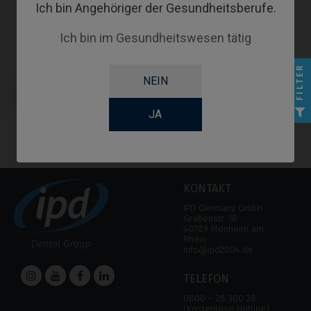
Ich bin Angehöriger der Gesundheitsberufe.
Ich bin im Gesundheitswesen tätig
FILTER
NEIN
CoCr Base kompatibel mit Astra®
Evolution®
JA
KONTAKT
IPD Germany GmbH
Grabenstr. 18
40789 Monheim am
Rhein
info@ipd2004.de
TELEFON
0800 – 28 300 28
(Kostenlose Hotline)