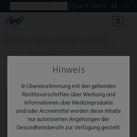
DE
EN
Log In / Sign In
Umscha
☰
der
Navigat
Startseite
Marken
Dentsply®
Ankylos®
                      Gingivaformer

Hinweis
Gingivaformer
In Übereinstimmung mit den geltenden
Rechtsvorschriften über Werbung und
Informationen über Medizinprodukte
und/oder Arzneimittel werden diese Inhalte
nur autorisierten Angehörigen der
Gesundheitsberufe zur Verfügung gestellt.