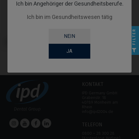
Ich bin Angehöriger der Gesundheitsberufe.
Ich bin im Gesundheitswesen tätig
FILTER
NEIN
Gingivaformer kompatibel mit
Dentsply® Ankylos®
JA
KONTAKT
IPD Germany GmbH
Grabenstr. 18
40789 Monheim am
Rhein
info@ipd2004.de
TELEFON
0800 – 28 300 28
(Kostenlose Hotline)