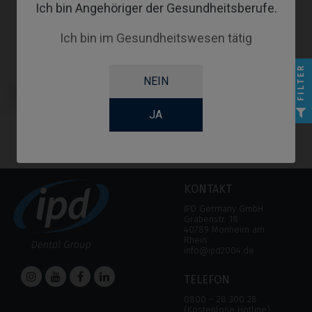
Ich bin Angehöriger der Gesundheitsberufe.
Ich bin im Gesundheitswesen tätig
FILTER
NEIN
Scanbodies kompatibel mit BTI®
Interna
JA
KONTAKT
IPD Germany GmbH
Grabenstr. 18
40789 Monheim am
Rhein
info@ipd2004.de
TELEFON
0800 – 28 300 28
(Kostenlose Hotline)