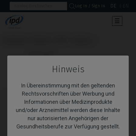
DE
EN
Log In / Sign In
Umscha
☰
der
Navigat
Startseite
Marken
BTI®
Interna
                      Scanbodies

Hinweis
Scanbodies
In Übereinstimmung mit den geltenden
Rechtsvorschriften über Werbung und
Informationen über Medizinprodukte
und/oder Arzneimittel werden diese Inhalte
nur autorisierten Angehörigen der
Gesundheitsberufe zur Verfügung gestellt.