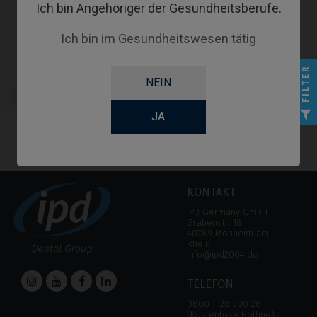
Ich bin Angehöriger der Gesundheitsberufe.
Ich bin im Gesundheitswesen tätig
FILTER
NEIN
Scanbodies kompatibel mit
Anthogyr® Axiom® BL
JA
KONTAKT
IPD Germany GmbH
Grabenstr. 18
40789 Monheim am
Rhein
info@ipd2004.de
TELEFON
0800 – 28 300 28
(Kostenlose Hotline)