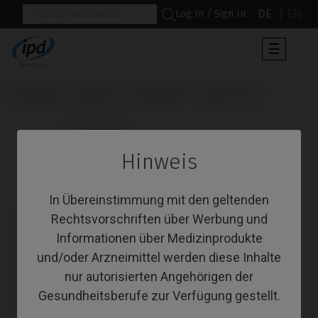
DE
EN
Log In / Sign In
Umscha
☰
der
Navigat
Startseite
Marken
Anthogyr®
Axiom® BL
                      Scanbodies

Hinweis
Scanbodies
In Übereinstimmung mit den geltenden
Rechtsvorschriften über Werbung und
Informationen über Medizinprodukte
und/oder Arzneimittel werden diese Inhalte
nur autorisierten Angehörigen der
Gesundheitsberufe zur Verfügung gestellt.