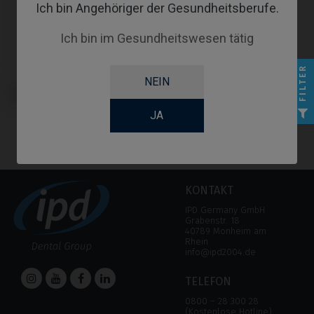
Ich bin Angehöriger der Gesundheitsberufe.
Ich bin im Gesundheitswesen tätig
FILTER
NEIN
Analoge kompatibel mit BTI®
Core®
JA
KONTAKT
IPD Germany GmbH
Grabenstr. 18
40789 Monheim am
Rhein
info@ipd2004.de
TELEFON
0800 – 28 300 28
(Kostenlose Hotline)