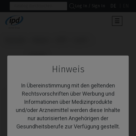
DE
EN
Log In / Sign In
Umscha
☰
der
Navigat
Startseite
Marken
BTI®
Core®
                      Analoge

Hinweis
Analoge
In Übereinstimmung mit den geltenden
Rechtsvorschriften über Werbung und
Informationen über Medizinprodukte
und/oder Arzneimittel werden diese Inhalte
nur autorisierten Angehörigen der
Gesundheitsberufe zur Verfügung gestellt.