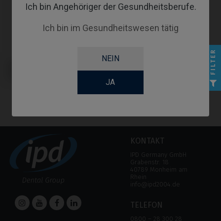
Ich bin Angehöriger der Gesundheitsberufe.
Ich bin im Gesundheitswesen tätig
FILTER
NEIN
Scanbodies kompatibel mit IPD
Tools & Extras IPD 3D CrCo Base
tools
JA
KONTAKT
IPD Germany GmbH
Grabenstr. 18
40789 Monheim am
Rhein
info@ipd2004.de
TELEFON
0800 – 28 300 28