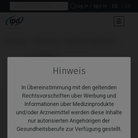
DE
EN
Log In / Sign In
Umscha
☰
der
Navigat
Startseite
Werkzeuge
IPD 3D CrCo Base tools
                      Scanbodies

Hinweis
Scanbodies
In Übereinstimmung mit den geltenden
Rechtsvorschriften über Werbung und
Informationen über Medizinprodukte
und/oder Arzneimittel werden diese Inhalte
nur autorisierten Angehörigen der
Gesundheitsberufe zur Verfügung gestellt.