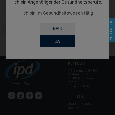
Ich bin Angehöriger der Gesundheitsberufe.
Ich bin im Gesundheitswesen tätig
FILTER
Custom Ti-Base kompatibel mit
NEIN
Nobel Biocare® Multi-Unit
JA
KONTAKT
IPD Germany GmbH
Grabenstr. 18
40789 Monheim am
Rhein
info@ipd2004.de
TELEFON
0800 – 28 300 28
(Kostenlose Hotline)