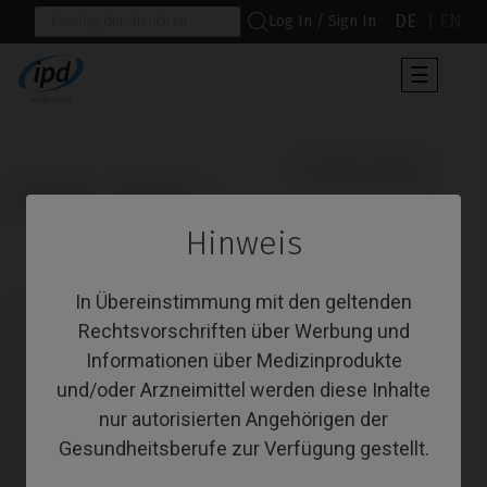
DE
EN
Log In / Sign In
Umscha
☰
der
Navigat
                      Custom Ti-Base

Startseite
Multi-unit
Hinweis
Custom Ti-Base
In Übereinstimmung mit den geltenden
Rechtsvorschriften über Werbung und
Informationen über Medizinprodukte
und/oder Arzneimittel werden diese Inhalte
nur autorisierten Angehörigen der
Gesundheitsberufe zur Verfügung gestellt.