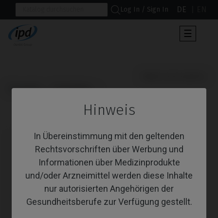
DE
EN
Log In / Sign In
Umscha
☰
der
Navigat
                      Multi-Unit Zubehör

Startseite
Produkttyp
Hinweis
Multi-Unit Zubehör
In Übereinstimmung mit den geltenden
Rechtsvorschriften über Werbung und
Informationen über Medizinprodukte
und/oder Arzneimittel werden diese Inhalte
nur autorisierten Angehörigen der
Gesundheitsberufe zur Verfügung gestellt.