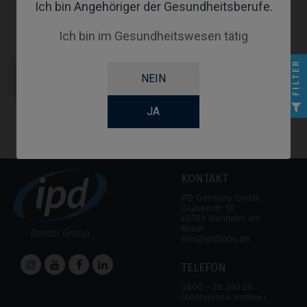
Ich bin Angehöriger der Gesundheitsberufe.
Ich bin im Gesundheitswesen tätig
FILTER
Multi-Unit Zubehör kompatibel mit
NEIN
IPD Tools & Extras Multi-Unit
System
JA
KONTAKT
IPD Germany GmbH
Grabenstr. 18
40789 Monheim am
Rhein
info@ipd2004.de
TELEFON
0800 – 28 300 28
(Kostenlose Hotline)