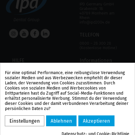
IPD Germany GmbH
Grabenstr. 18
40789 Monheim am
Rhein
info@ipd2004.de
TELEFON
0800 – 28 300 28
(Kostenlose Hotline)
HILFE
Informationen
HILFE
RECHTLICHER HINWEIS
Für eine optimal Performance, eine reibungslose Verwendung
ZAHLUNGSMODALITÄTEN
DATENSCHUTZBESTIMMUNGEN
sozialer Medien und aus Werbezwecken empfiehlt dir dieser
VERSAND UND RÜCKGABE
COOKIE-POLITIK
Laden, der Verwendung von Cookies zuzustimmen. Durch
ALLGEMEINE
Cookies von sozialen Medien und Werbecookies von
GESCHÄFTSBEDINGUNGEN
Drittparteien hast du Zugriff auf Social-Media-Funktionen und
US
erhältst personalisierte Werbung. Stimmst du der Verwendung
PL
dieser Cookies und der damit verbundenen Verarbeitung deiner
FR
persönlichen Daten zu?
PT
BE
Einstellungen
Ablehnen
Akzeptieren
ES
Datenschutz- und Cookie-Richtlinie