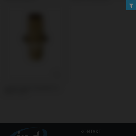
Cerec® Ti-Base kompatibel mit
MIS® C1/V3®
KONTAKT