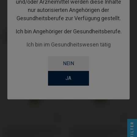
und/oder Arzneimittel werden diese Inhalte
nur autorisierten Angehörigen der
Gesundheitsberufe zur Verfügung gestellt.
Ich bin Angehöriger der Gesundheitsberufe.
Cerec® Ti-Base kompatibel mit
Cerec® Ti-Base kompatibel mit
Nobel Biocare® Active® /
Astra® Osseospeed™
Replace® (Conical)
Ich bin im Gesundheitswesen tätig
NEIN
JA
FILTER
Cerec® Ti-Base kompatibel mit
Cerec® Ti-Base kompatibel mit
Astra® Evolution®
Zimmer® Screw Vent®