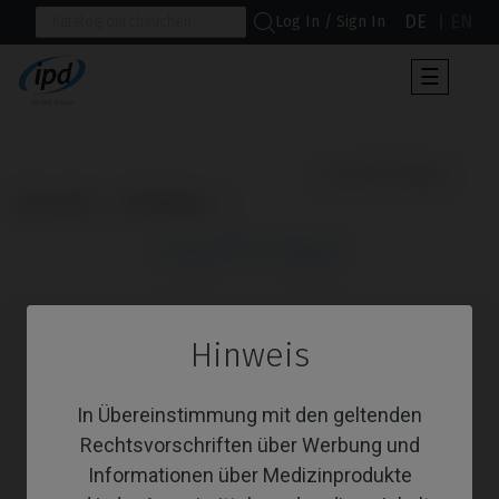
DE
EN
Log In / Sign In
Umscha
☰
der
Navigat
                      Cerec® Ti-Base

Startseite
Produkttyp
Cerec® Ti-Base
Hinweis
In Übereinstimmung mit den geltenden
Rechtsvorschriften über Werbung und
Informationen über Medizinprodukte