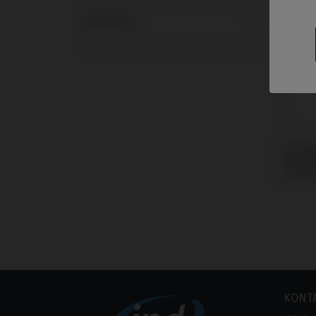
Systeme
Premil
kompa
Screw
KONT