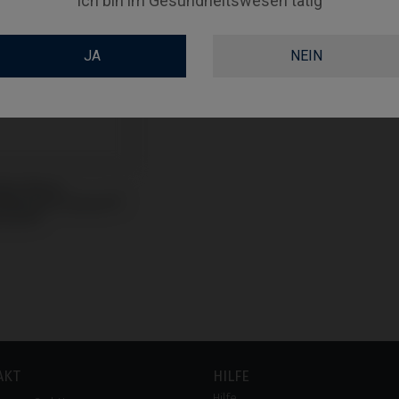
Ich bin im Gesundheitswesen tätig
JA
NEIN
led Blank
tibel mit Zimmer®
 Vent®
AKT
HILFE
Hilfe