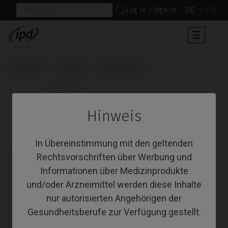
DE
EN
Log In / Sign In
Umscha
☰
der
Navigat
Startseite
Systeme
Screw Vent®
                      Multi-Unit

Hinweis
Multi-Unit
In Übereinstimmung mit den geltenden
Rechtsvorschriften über Werbung und
Informationen über Medizinprodukte
und/oder Arzneimittel werden diese Inhalte
nur autorisierten Angehörigen der
Gesundheitsberufe zur Verfügung gestellt.