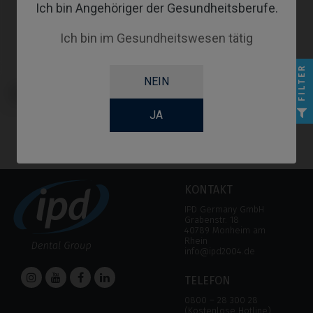
Ich bin Angehöriger der Gesundheitsberufe.
Ich bin im Gesundheitswesen tätig
FILTER
NEIN
Multi-Unit kompatibel mit
Zimmer® Screw Vent®
JA
KONTAKT
IPD Germany GmbH
Grabenstr. 18
40789 Monheim am
Rhein
info@ipd2004.de
TELEFON
0800 – 28 300 28
(Kostenlose Hotline)