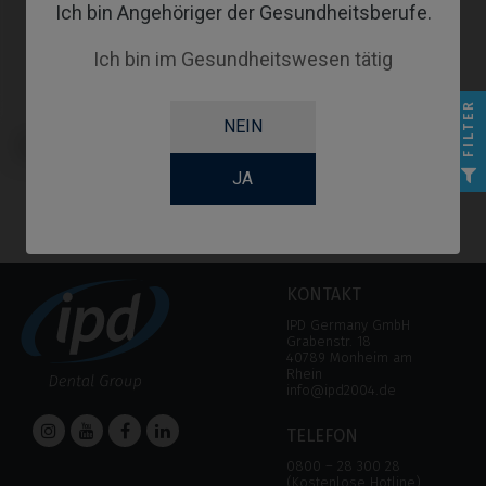
Ich bin Angehöriger der Gesundheitsberufe.
Ich bin im Gesundheitswesen tätig
FILTER
NEIN
Premilled Blank kompatibel mit
Thommen Medical SPI®
JA
KONTAKT
IPD Germany GmbH
Grabenstr. 18
40789 Monheim am
Rhein
info@ipd2004.de
TELEFON
0800 – 28 300 28
(Kostenlose Hotline)