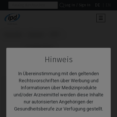
DE
EN
Log In / Sign In
Umscha
☰
der
Navigat
Startseite
Systeme
SPI®
                      Premilled Blank

Hinweis
Premilled Blank
In Übereinstimmung mit den geltenden
Rechtsvorschriften über Werbung und
Informationen über Medizinprodukte
und/oder Arzneimittel werden diese Inhalte
nur autorisierten Angehörigen der
Gesundheitsberufe zur Verfügung gestellt.