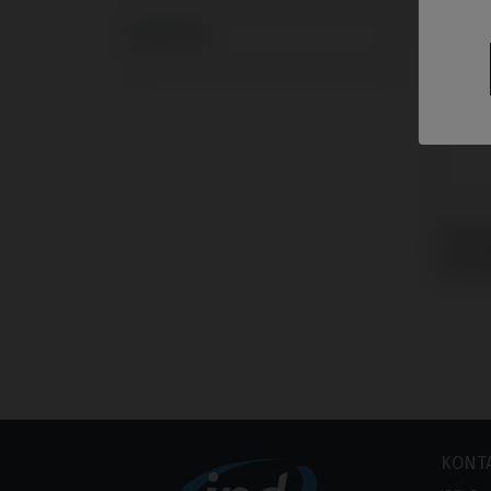
Systeme
Scanb
mit S
Prem
KONT