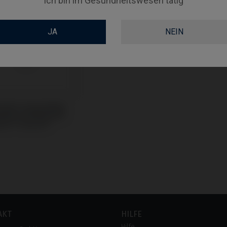
Ich bin im Gesundheitswesen tätig
JA
NEIN
odies kompatibel
weden & Martina®
ium™ Kohno®
AKT
HILFE
Hilfe