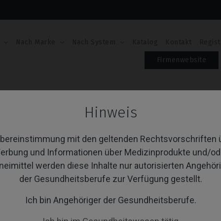
Nach Marke
Nach System
Katalog
Kontakt
Regist
Firmenwebsite
Scanbodies
Hinweis
anbodies
Übereinstimmung mit den geltenden Rechtsvorschriften 
erbung und Informationen über Medizinprodukte und/od
neimittel werden diese Inhalte nur autorisierten Angehör
von 1 Artikel(n)
Sortieren nach:
A
der Gesundheitsberufe zur Verfügung gestellt.
Ich bin Angehöriger der Gesundheitsberufe.