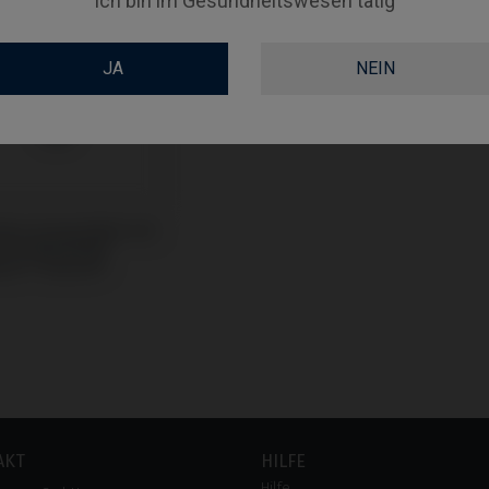
Ich bin im Gesundheitswesen tätig
JA
NEIN
Base kompatibel mit
n & Martina®
ium™ Kohno®
AKT
HILFE
Hilfe