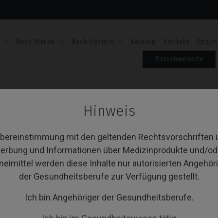
Nach Marke
Nach System
Katalog
Kontakt
Regist
Firmenwebsite
CoCr Base
Hinweis
Cr Base
Übereinstimmung mit den geltenden Rechtsvorschriften 
erbung und Informationen über Medizinprodukte und/od
neimittel werden diese Inhalte nur autorisierten Angehör
von 1 Artikel(n)
Sortieren nach:
A
der Gesundheitsberufe zur Verfügung gestellt.
Ich bin Angehöriger der Gesundheitsberufe.