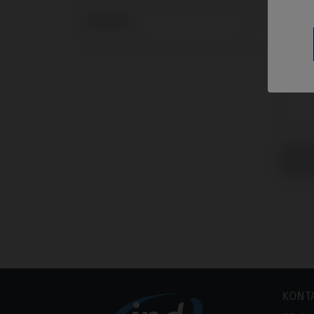
Systeme
CoCr 
Swede
Prem
KONT