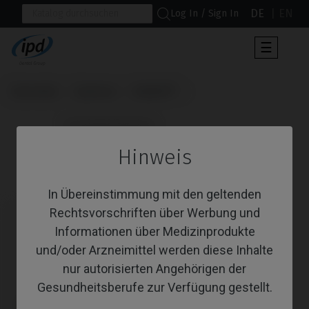
DE
EN
Log In / Sign In
Umscha
☰
der
Navigat
Startseite
Systeme
Outlink®
                      Schraubendreher

Hinweis
Schraubendreher
In Übereinstimmung mit den geltenden
Rechtsvorschriften über Werbung und
Informationen über Medizinprodukte
und/oder Arzneimittel werden diese Inhalte
nur autorisierten Angehörigen der
Gesundheitsberufe zur Verfügung gestellt.