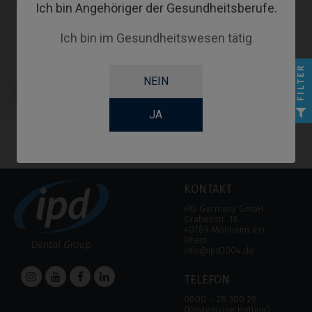
Ich bin Angehöriger der Gesundheitsberufe.
Ich bin im Gesundheitswesen tätig
FILTER
NEIN
Schraubendreher kompatibel mit
Sweden & Martina® Outlink®
JA
KONTAKT
IPD Germany GmbH
Grabenstr. 18
40789 Monheim am
Rhein
info@ipd2004.de
TELEFON
0800 – 28 300 28
(Kostenlose Hotline)