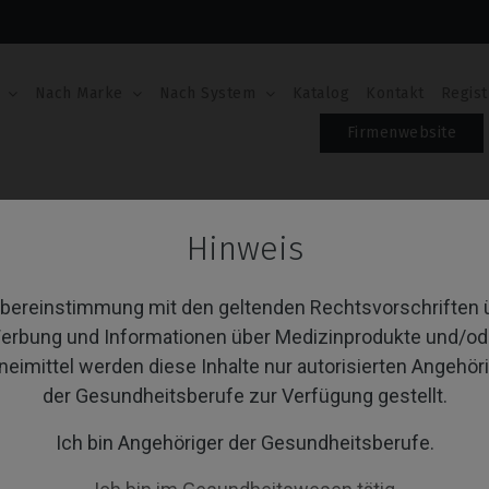
Nach Marke
Nach System
Katalog
Kontakt
Regist
Firmenwebsite
e
Hinweis
Cr Base
Übereinstimmung mit den geltenden Rechtsvorschriften 
erbung und Informationen über Medizinprodukte und/od
neimittel werden diese Inhalte nur autorisierten Angehör
von 1 Artikel(n)
Sortieren nach:
A
der Gesundheitsberufe zur Verfügung gestellt.
Ich bin Angehöriger der Gesundheitsberufe.