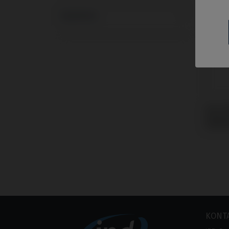
Systeme
CoCr 
Swede
Outli
KONT