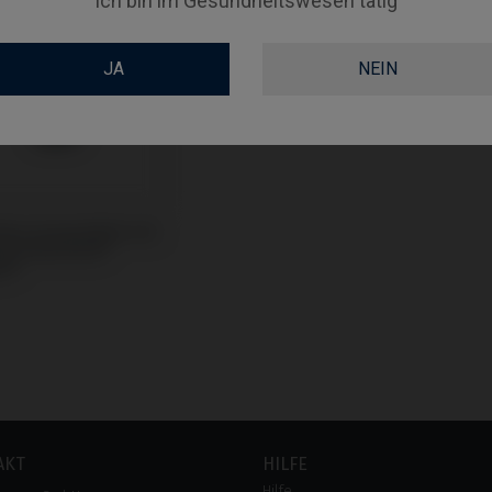
Ich bin im Gesundheitswesen tätig
JA
NEIN
Base kompatibel mit
n & Martina®
nk®
AKT
HILFE
Hilfe