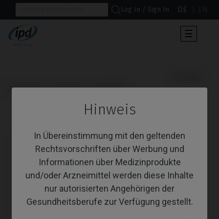
DE
EN
Log In / Sign In
Umscha
☰
der
Navigat
                      Analoge

Startseite
Systeme
Outlink®
Hinweis
Analoge
In Übereinstimmung mit den geltenden
Rechtsvorschriften über Werbung und
Informationen über Medizinprodukte
und/oder Arzneimittel werden diese Inhalte
nur autorisierten Angehörigen der
Gesundheitsberufe zur Verfügung gestellt.