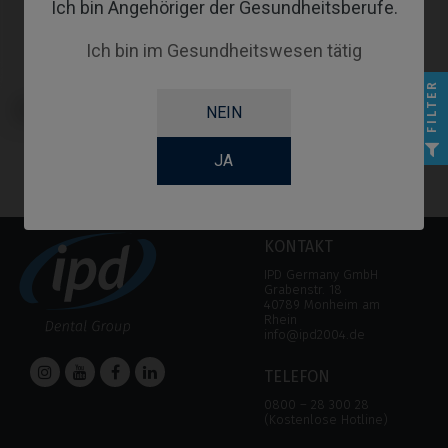
Ich bin Angehöriger der Gesundheitsberufe.
Ich bin im Gesundheitswesen tätig
FILTER
Analoge kompatibel mit Sweden &
NEIN
Martina® Outlink®
JA
KONTAKT
IPD Germany GmbH
Grabenstr. 18
40789 Monheim am
Rhein
info@ipd2004.de
TELEFON
0800 – 28 300 28
(Kostenlose Hotline)