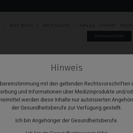
Nach Marke
Nach System
Katalog
Kontakt
Regist
Firmenwebsite
es Abutment
Hinweis
ovisorisches Abutment
Übereinstimmung mit den geltenden Rechtsvorschriften 
erbung und Informationen über Medizinprodukte und/od
neimittel werden diese Inhalte nur autorisierten Angehör
von 1 Artikel(n)
Sortieren nach:
A
der Gesundheitsberufe zur Verfügung gestellt.
Ich bin Angehöriger der Gesundheitsberufe.