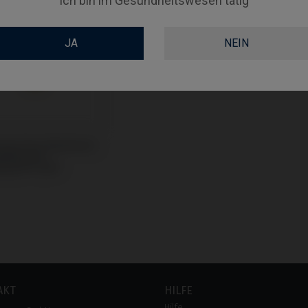
Ich bin im Gesundheitswesen tätig
JA
NEIN
sorisches Abutment
tibel mit
mann® TLX®
AKT
HILFE
Hilfe