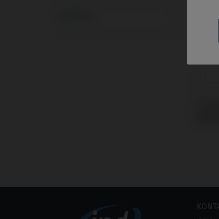
Systeme
Provi
kompa
Strau
KONT