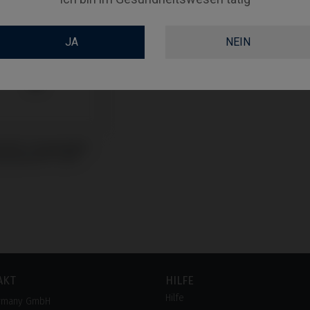
JA
NEIN
odies kompatibel
traumann® TLX®
AKT
HILFE
Hilfe
rmany GmbH