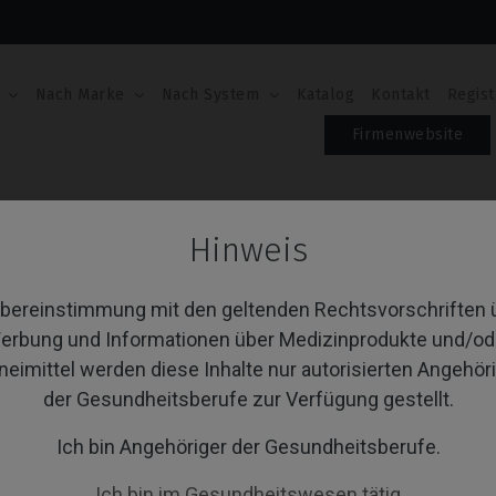
Nach Marke
Nach System
Katalog
Kontakt
Regist
Firmenwebsite
Hinweis
anbodies
Übereinstimmung mit den geltenden Rechtsvorschriften 
erbung und Informationen über Medizinprodukte und/od
neimittel werden diese Inhalte nur autorisierten Angehör
von 1 Artikel(n)
Sortieren nach:
A
der Gesundheitsberufe zur Verfügung gestellt.
Ich bin Angehöriger der Gesundheitsberufe.
Ich bin im Gesundheitswesen tätig