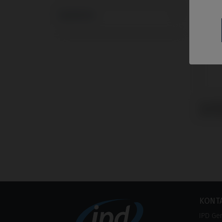
Systeme
Scanb
mit S
KONT
IPD Ge