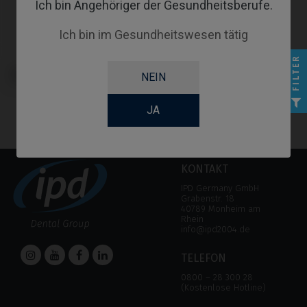
Ich bin Angehöriger der Gesundheitsberufe.
Ich bin im Gesundheitswesen tätig
FILTER
Gingivaformer kompatibel mit
NEIN
Straumann® TLX®
JA
KONTAKT
IPD Germany GmbH
Grabenstr. 18
40789 Monheim am
Rhein
info@ipd2004.de
TELEFON
0800 – 28 300 28
(Kostenlose Hotline)