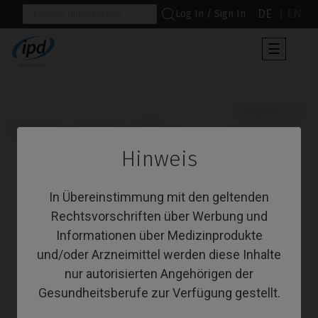
DE
EN
Log In / Sign In
Umscha
☰
der
Navigat
                      Gingivaformer

Startseite
Systeme
TLX®
Hinweis
Gingivaformer
In Übereinstimmung mit den geltenden
Rechtsvorschriften über Werbung und
Informationen über Medizinprodukte
und/oder Arzneimittel werden diese Inhalte
nur autorisierten Angehörigen der
Gesundheitsberufe zur Verfügung gestellt.