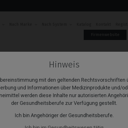
Nach Marke
Nach System
Katalog
Kontakt
Regist
Firmenwebsite
uben
Hinweis
hrauben
Übereinstimmung mit den geltenden Rechtsvorschriften 
erbung und Informationen über Medizinprodukte und/od
neimittel werden diese Inhalte nur autorisierten Angehör
von 1 Artikel(n)
Sortieren nach:
A
der Gesundheitsberufe zur Verfügung gestellt.
Ich bin Angehöriger der Gesundheitsberufe.
Ich bin im Gesundheitswesen tätig