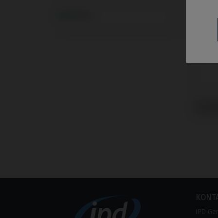
Systeme
Schra
Strau
KONT
IPD Ge