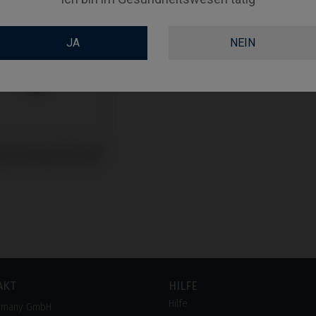
JA
NEIN
uben kompatibel mit
mann® Bone Level®
AKT
HILFE
Hilfe
rmany GmbH