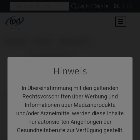
DE
EN
Log In / Sign In
Umscha
☰
der
Navigat
Startseite
Systeme
Bone Level®
                      Schraubendreher

Hinweis
Schraubendreher
In Übereinstimmung mit den geltenden
Rechtsvorschriften über Werbung und
Informationen über Medizinprodukte
und/oder Arzneimittel werden diese Inhalte
nur autorisierten Angehörigen der
Gesundheitsberufe zur Verfügung gestellt.