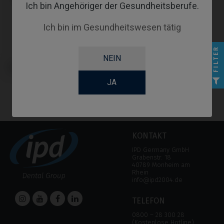
Ich bin Angehöriger der Gesundheitsberufe.
Ich bin im Gesundheitswesen tätig
FILTER
NEIN
Schraubendreher kompatibel mit
Straumann® Bone Level®
JA
KONTAKT
IPD Germany GmbH
Grabenstr. 18
40789 Monheim am
Rhein
info@ipd2004.de
TELEFON
0800 – 28 300 28
(Kostenlose Hotline)