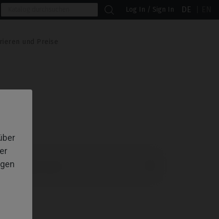
DE
EN
Log In / Sign In
rieren und Preise
über
er
igen

lte Produkte zuerst