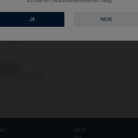
Ich bin im Gesundheitswesen tätig
JA
NEIN
m Ti-Base
tibel mit
mann® Bone Level®
AKT
HILFE
Hilfe