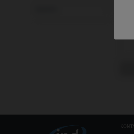
Systeme
Custo
kompa
Strau
KONT