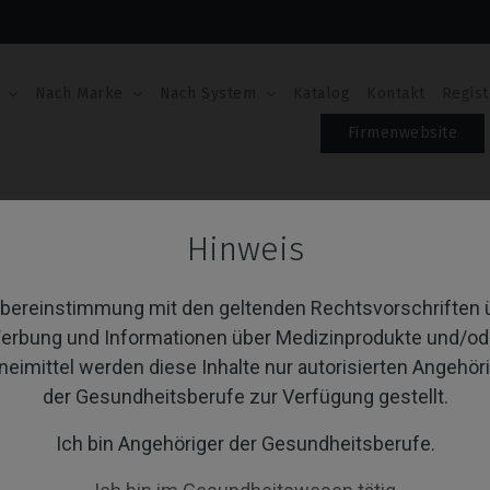
Nach Marke
Nach System
Katalog
Kontakt
Regist
Firmenwebsite
m Ti-Base
Hinweis
stom Ti-Base
Übereinstimmung mit den geltenden Rechtsvorschriften 
erbung und Informationen über Medizinprodukte und/od
neimittel werden diese Inhalte nur autorisierten Angehör
von 1 Artikel(n)
Sortieren nach:
A
der Gesundheitsberufe zur Verfügung gestellt.
Ich bin Angehöriger der Gesundheitsberufe.