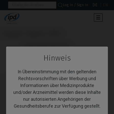
DE
EN
Log In / Sign In
Umscha
☰
der
Navigat
Startseite
Systeme
TSH®
                      Angussfähige Abutments

Hinweis
Angussfähige Abutments
In Übereinstimmung mit den geltenden
Rechtsvorschriften über Werbung und
Informationen über Medizinprodukte
und/oder Arzneimittel werden diese Inhalte
nur autorisierten Angehörigen der
Gesundheitsberufe zur Verfügung gestellt.