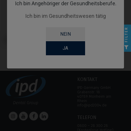
Ich bin Angehöriger der Gesundheitsberufe.
Ich bin im Gesundheitswesen tätig
FILTER
NEIN
Angussfähige Abutments
kompatibel mit Phibo® TSH®
JA
KONTAKT
IPD Germany GmbH
Grabenstr. 18
40789 Monheim am
Rhein
info@ipd2004.de
TELEFON
0800 – 28 300 28
(Kostenlose Hotline)