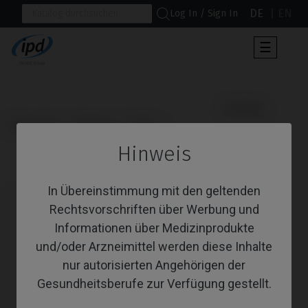
DE
EN
Log In / Sign In
Umscha
☰
der
Navigat
                      Analoge

Startseite
Systeme
TSIII
Hinweis
Analoge
In Übereinstimmung mit den geltenden
Rechtsvorschriften über Werbung und
Informationen über Medizinprodukte
und/oder Arzneimittel werden diese Inhalte
nur autorisierten Angehörigen der
Gesundheitsberufe zur Verfügung gestellt.